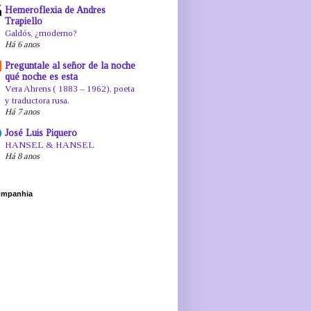
Hemeroflexia de Andres
Trapiello
Galdós, ¿moderno?
Há 6 anos
Preguntale al señor de la noche
qué noche es esta
Vera Ahrens ( 1883 – 1962), poeta
y traductora rusa.
Há 7 anos
José Luis Piquero
HANSEL & HANSEL
Há 8 anos
mpanhia