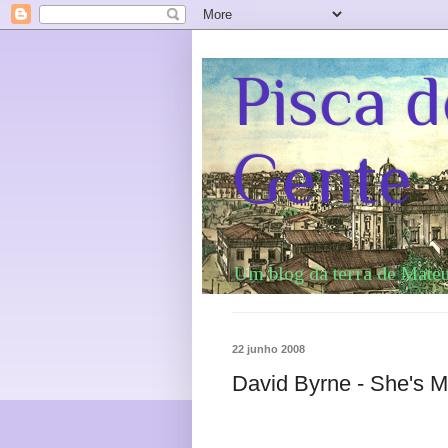
Pisca d
Gente
Um blog da terra de Mat
22 junho 2008
David Byrne - She's 