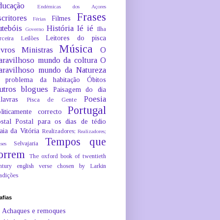
ducação
Endémicas dos Açores
Frases
critores
Filmes
Férias
utebóis
História
Ié ié
Ilha
Governo
Leitores do pisca
rceira
Leilões
Música
ivros
Ministras
O
aravilhoso mundo da coltura
O
aravilhoso mundo da Natureza
 problema da habitação
Óbitos
utros blogues
Paisagem do dia
Poesia
lavras
Pisca de Gente
Portugal
liticamente correcto
stal
Postal para os dias de tédio
aia da Vitória
Realizadores;
Realizadores;
Tempos que
Selvajaria
ses
orrem
The oxford book of twentieth
ntury english verse chosen by Larkin
adições
afias
Achaques e remoques