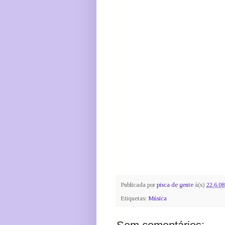
Publicada por
pisca de gente
à(s)
22.6.08
Etiquetas:
Música