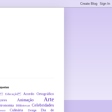
iquetas
Acordo Ortográfico
 Educação
Arte
Animação
ores
Celebridades
tronomia
Bibliotecas
Culinária
Dia de
Design
nsura