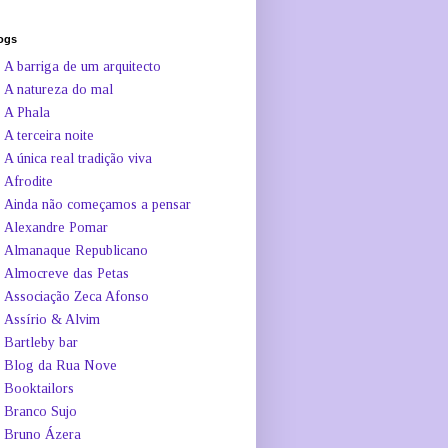
ogs
A barriga de um arquitecto
A natureza do mal
A Phala
A terceira noite
A única real tradição viva
Afrodite
Ainda não começamos a pensar
Alexandre Pomar
Almanaque Republicano
Almocreve das Petas
Associação Zeca Afonso
Assírio & Alvim
Bartleby bar
Blog da Rua Nove
Booktailors
Branco Sujo
Bruno Ázera