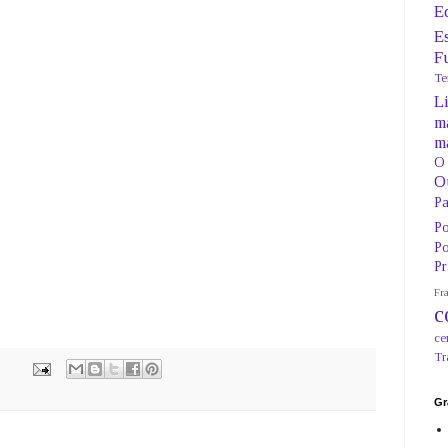
E
Es
F
Te
L
m
m
O
O
Pa
Po
Po
Pr
Fra
c
ce
Tr
Gr