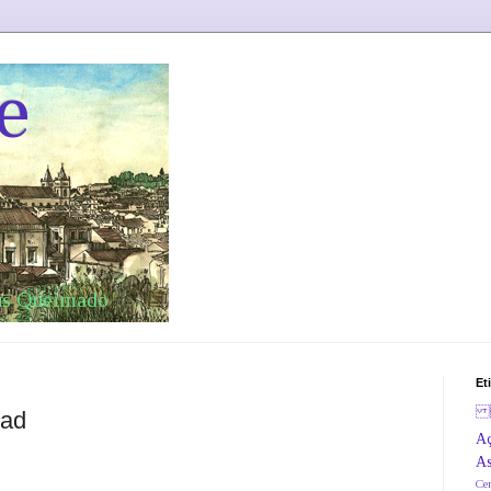
e
eus Queimado
Et

Mad
Aç
As
Ce