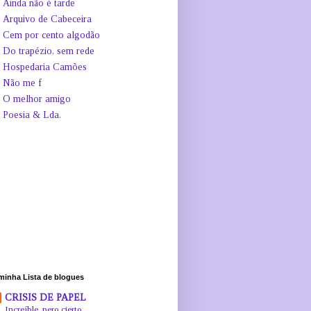
Ainda não é tarde
Arquivo de Cabeceira
Cem por cento algodão
Do trapézio, sem rede
Hospedaria Camões
Não me f
O melhor amigo
Poesia & Lda.
minha Lista de blogues
CRISIS DE PAPEL
Increíble, pero cierto