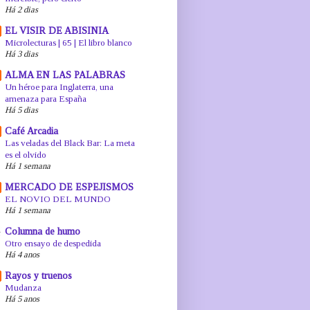
Há 2 dias
EL VISIR DE ABISINIA
Microlecturas | 65 | El libro blanco
Há 3 dias
ALMA EN LAS PALABRAS
Un héroe para Inglaterra, una
amenaza para España
Há 5 dias
Café Arcadia
Las veladas del Black Bar: La meta
es el olvido
Há 1 semana
MERCADO DE ESPEJISMOS
EL NOVIO DEL MUNDO
Há 1 semana
Columna de humo
Otro ensayo de despedida
Há 4 anos
Rayos y truenos
Mudanza
Há 5 anos